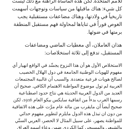
للأمم المتحدة. لكن هذه المأساة الراهنة مع ذلك ليست
كل شيء: هناك ماقبلها من سياسات وتوجهات أسهمت
تاريخياً في ولادتها، وهناك مضاعفات مستقبلية يجب
الغوص فوراً في ثناياها لمحاولة فهم مستقبل المنطقة
برمتها في ضوئها.
هذان العاملان، أي معطيات الماضي ومضاعفات
المستقبل، تدفع إلى ثلاثة استخلاصات:
الاستخلاص الأول هو أن هذا النزوح يجسِّد في الواقع انهيار أي
مفهوم للهويات الوطنية الجامعة في دول الهلال الخصيب
لصالح هويات فرعية متعددة. والسبب أن غالبية المجتمعات
العربية لم تول موضوع المواطنة الاهتمام الكافي. صحيح أن
العديد من الدول العربية الحديثة هي نتاج حدود اصطناعية
رسمها الغرب بدءاً من اتفاقية سايكس بيكو العام 1916، لكن
صحيح أيضاً أن مايقرب من مائة عام مرَّت على هذه الاتفاقية
من دون ان تبذل هذه الدول مايلزم لتطوير مفهوم حداثي
للمواطنة يصهر، على سبيل المثال لا الحصر، العربي السنّي
والشيعي والمسيحي كما الكردي ضمن وعاء اسمه العراق