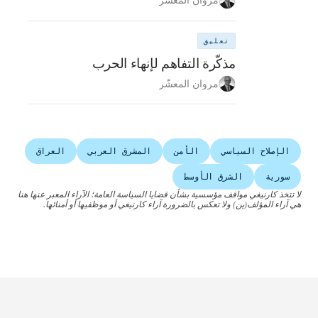
مروان المعشّر
تعليق
مذكّرة التفاهم لإنهاء الحرب
مروان المعشّر
الإصلاح السياسي
الأمن
المشرق العربي
العراق
سورية
الشرق الأوسط
لا تتخذ كارنيغي مواقف مؤسسية بشأن قضايا السياسة العامة؛ الآراء المعبر عنها هنا
هي آراء المؤلف(ين) ولا تعكس بالضرورة آراء كارنيغي أو موظفيها أو أمنائها.