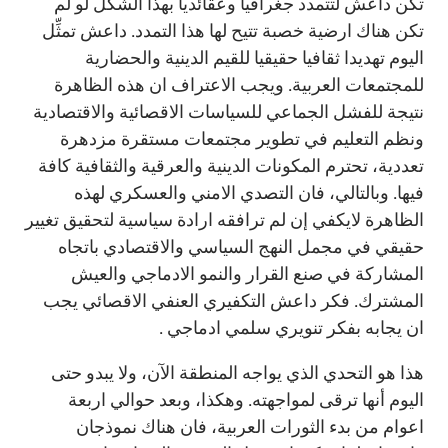
تكن داعش لتتمدد جغرافيا وعقائدياً بهذا الشكل لو لم
تكن هناك ارضية خصبة تتيح لها هذا التمدد. داعش تمثِّل
اليوم تهديدا ثقافيا حقيقيا للقيم الدينية والحضارية
للمجتمعات العربية. ويجب الاعتراف ان هذه الظاهرة
نتيجة للفشل الجماعي للسياسات الاقصائية والاقتصادية
ونظم التعليم في تطوير مجتمعات مستقرة مزدهرة
تعددية، تحترم المكونات الدينية والعرقية والثقافية كافة
فيها. وبالتالي، فان التصدي الامني والعسكري لهذه
الظاهرة لايكفي إن لم ترافقه ارادة سياسية لتحقيق تغيير
حقيقي في مجمل النهج السياسي والاقتصادي باتجاه
المشاركة في صنع القرار والنمو الادماجي والعيش
المشترك. فكر داعش التكفيري العنفي الاقصائي يجب
ان يجابه بفكر تنويري سلمي ادماجي .
هذا هو التحدي الذي يواجه المنطقة الآن، ولا يبدو حتى
اليوم أنها ترقى لمواجهته. وهكذا، وبعد حوالي اربعة
اعوام من بدء الثورات العربية، فان هناك نموذجان