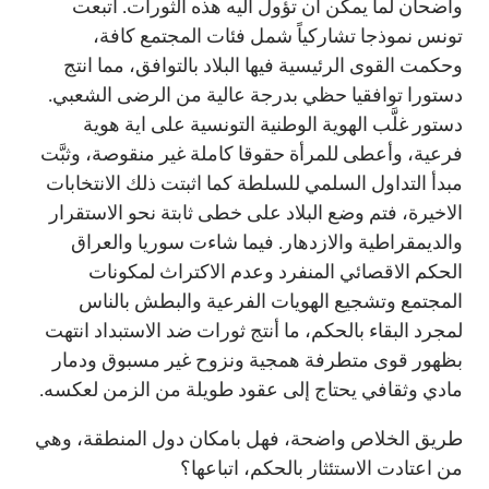
واضحان لما يمكن ان تؤول اليه هذه الثورات. اتبعت
تونس نموذجا تشاركياً شمل فئات المجتمع كافة،
وحكمت القوى الرئيسية فيها البلاد بالتوافق، مما انتج
دستورا توافقيا حظي بدرجة عالية من الرضى الشعبي.
دستور غلَّب الهوية الوطنية التونسية على اية هوية
فرعية، وأعطى للمرأة حقوقا كاملة غير منقوصة، وثبَّت
مبدأ التداول السلمي للسلطة كما اثبتت ذلك الانتخابات
الاخيرة، فتم وضع البلاد على خطى ثابتة نحو الاستقرار
والديمقراطية والازدهار. فيما شاءت سوريا والعراق
الحكم الاقصائي المنفرد وعدم الاكتراث لمكونات
المجتمع وتشجيع الهويات الفرعية والبطش بالناس
لمجرد البقاء بالحكم، ما أنتج ثورات ضد الاستبداد انتهت
بظهور قوى متطرفة همجية ونزوح غير مسبوق ودمار
مادي وثقافي يحتاج إلى عقود طويلة من الزمن لعكسه.
طريق الخلاص واضحة، فهل بامكان دول المنطقة، وهي
من اعتادت الاستئثار بالحكم، اتباعها؟