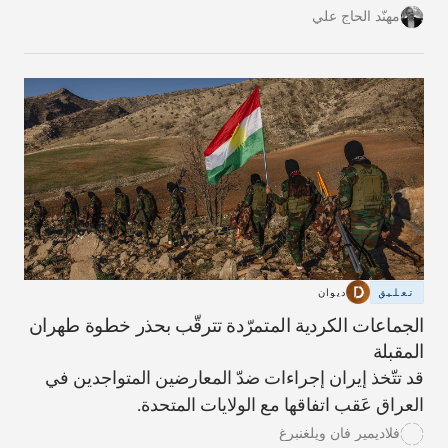
شريحةٍ واسعة من سكان هذه القرية المُهمَلة تاريخيًا
مهنّد الحاج علي
والمناطق المحيطة بها في محافظة عكار.
تعليق
ديوان
الجماعات الكردية المتمرّدة تترقّب بحذر خطوة طهران
المقبلة
قد تتّخذ إيران إجراءات ضدّ المعارضين المتواجدين في
العراق عَقب اتفاقها مع الولايات المتحدة.
فلاديمير فان ويلغنبرغ