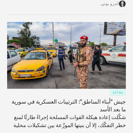
وما الذي يعنيه ذلك لمستقبل النظام المالي الإقليمي،
أندرو بوني
ولماذا تبدو مسألة فك الارتباط بالدولار أكثر تعقيدًا مما
توحي به العناوين.
مقالة
جيش "أبناء المناطق": الترتيبات العسكرية في سورية
ما بعد الأسد
شكّلت إعادة هيكلة القوات المسلحة إجراءً طارئًا لمنع
خطر التفكّك، إلا أن بنيتها الموزّعة بين تشكيلات محلية