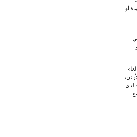
ها 18 % فقط بالجيدة أو
في
ق
لعام
أردن،
د لدى
ع