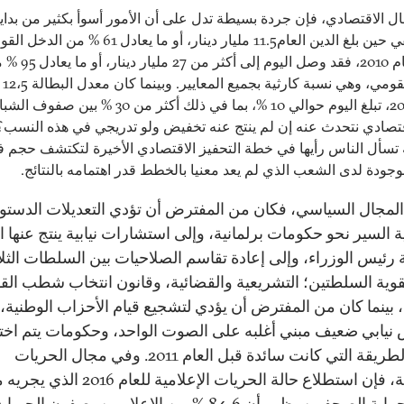
ل الاقتصادي، فإن جردة بسيطة تدل على أن الأمور أسوأ بكثير من بداية
2011. ففي حين بلغ الدين العام11.5 مليار دينار، أو ما يعادل 61 % من 
نهاية العام 2010، فقد وصل اليوم إلى أكثر من 7
الدخل 
العام 2010، تبلغ اليوم حوالي 10 %، بما في ذلك أكثر من 30 
تصادي نتحدث عنه إن لم ينتج عنه تخفيض ولو تدريجي في هذه النسب؟
تسأل الناس رأيها في خطة التحفيز الاقتصادي الأخيرة لتكتشف حجم 
موجودة لدى الشعب الذي لم يعد معنيا بالخطط قدر اهتمامه بالنتائج.
المجال السياسي، فكان من المفترض أن تؤدي التعديلات الدستو
ة السير نحو حكومات برلمانية، وإلى استشارات نيابية ينتج عنها اخ
ئيس الوزراء، وإلى إعادة تقاسم الصلاحيات بين السلطات الثل
تقوية السلطتين؛ التشريعية والقضائية، وقانون انتخاب شطب القو
، بينما كان من المفترض أن يؤدي لتشجيع قيام الأحزاب الوطنية،
يابي ضعيف مبني أغلبه على الصوت الواحد، وحكومات يتم اختي
بنفس الطريقة التي كانت سائدة قبل العام 2011. وفي مجال الحريات
الصحفية، فإن استطلاع حالة الحريات الإعلامية للعام 6
حرية وحماية الصحفيين يظهر أن 84،6 % من الإعلاميين يصفون الحري