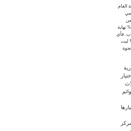
 العام
الدخل القومي
2 مليار دينار، أو ما يعادل 95 % من
القومي، وهي نسبة كارثية بجميع المعايير. وبينما كان معدل البطالة 12،5 % نهاية
% بين صفوف الشباب. فأي
 ليت
فجوة
رية
تيار
اث
ائم
ارها
201 الذي يجريه مركز
ات