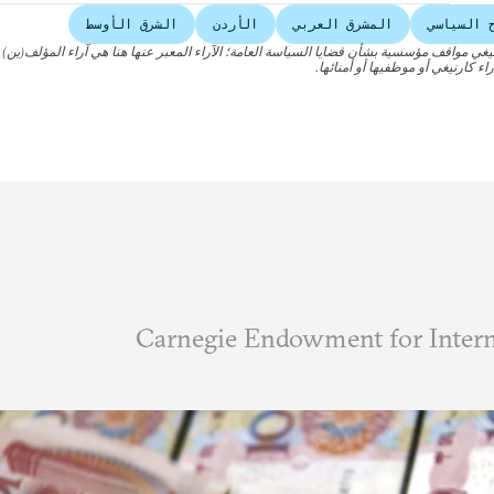
ح السياسي
المشرق العربي
الأردن
الشرق الأوسط
نيغي مواقف مؤسسية بشأن قضايا السياسة العامة؛ الآراء المعبر عنها هنا هي آراء المؤلف(ين)
اء كارنيغي أو موظفيها أو أمنائها.
أعمال Carnegie Endowment for International