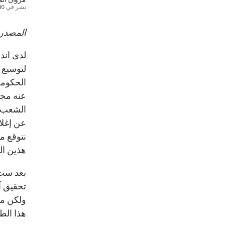
نشر في
10 مايو 17
المصدر:
لتوسيع 
الحكومة
عنه مجل
الشعب و
عن إغلا
نتوقع م
هذين ال
بعد ست 
تحقيق آ
ولكن مع
هذا الطر