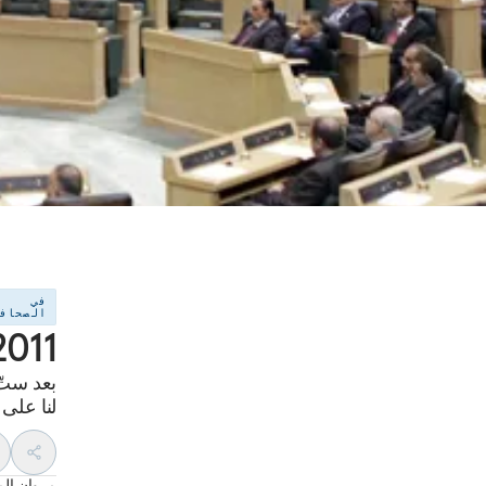
في
الصحاف
2011 – 2017: جردة ح
بعد ستّ 
لنا على 
مروان الم