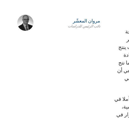
مروان المعشّر
نائب الرئيس للدراسات
حاجة
ر
ينتج
دة
 نتج
عي أن
في
ملا في
ية،
ار في