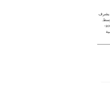
ث يشرف
وسط.
شغل منصبَي وزير الخارجية (2002-2004)، ونائب رئيس الوزراء (2004-
ية