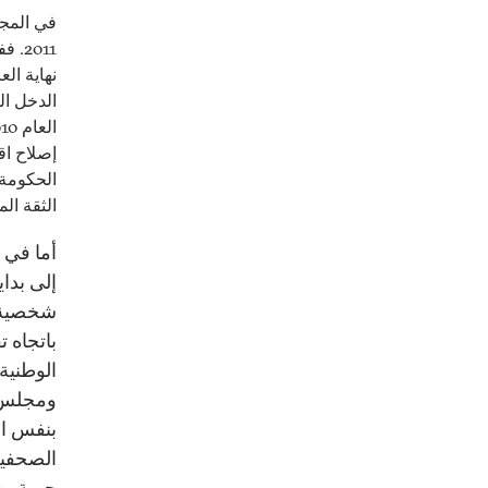
في المجا
إصلاح اق
الحكومة 
الثقة ال
أما في 
إلى بداي
شخصية ر
باتجاه 
الوطنية
ومجلس ن