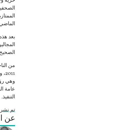
الماضي.
بعد هذه 
المجالي
الصحيح؟
من الناح
011
وهي رؤي
عامة ال
التنفيذ.
تم نشر 
عن ا