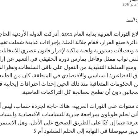
20
 الغد
لدى اندلاع الثورات العربية بداية العام 2011، أدركت الدولة الأردنية ال
دائرة صنع القرار، فقام جلالة الملك بإجراءات عديدة شملت تغيي
 وتعديلات دستورية ولجنة ملكية لإقرار قانون عصري للانتخابات 
س نواب ممثل وفاعل يمارس دوره الحقيقي في التعبير عن إرا
منع السلطة التنفيذية من التغول على باقي السلطات.ونظرا لما
ق الفضاءين؛ السياسي والاقتصادي في المنطقة، كان من الطبي
ن الحكومات المتعاقبة منذ ذلك الحين إحداث اختراقات إيجابية 
مجالين دون أن نطمح لمعالجة كل التراكمات الماضية.
سنوات على الثورات العربية، هناك حاجة لجردة حساب، ليس أ
ني لحلم طوباوي بمراجعة جذرية للسياسات الاقتصادية والسياس
رفة فيما إن كنّا على الطريق الصحيح على الأقل، وهل الاستمر
يق سيوصلنا في النهاية إلى الحلم المنشود أم لا.