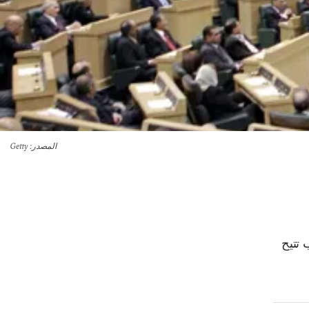
المصدر
: Getty
 تتيح