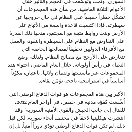
السوري، ونمت وتوسّعت في الحجم والتأثير خلال
الأعوام الثلاثة الماضية. من شأن هذه المجموعات أن
تشكّل خطراً حقيقياً على النظام في حال خروجها عن
سيطرته. فإذا اكتسبت قاعدة واسعة من الأتباع على
الأرض وبنت روابط متينة مع المجتمع، منحها ذلك القدرةَ
على التفاوض مع النظام على السيطرة والنفوذ، والعمل
مع الأفرقاء الدوليين تحقيقاً لمصالحها الخاصة التي
تتعارض على الأرجح مع مصالح النظام. ولذلك، وضع
النظام في رأس أولوياته، خلال العام الماضي، احتواء هذه
المجموعات عبر مأسستها وضمان ولائها، باعتباره مكوّناً
أساسياً في استراتيجية ناجحة تؤمّن بقاءه.
الأكبر بين هذه المجموعات هو قوات الدفاع الوطني التي
اُسِّسَت كقوّة مدنية في حمص، في أواخر العام 2012،
للقتال إلى جانب الجيش والقوى الأمنية السورية؛ وقد
انتشرت هيكليتها لاحقاً في مختلف أنحاء سورية. لكن قبل
ذلك، لم تكن قوات الدفاع الوطني تؤدّي دوراً أمنياً. بل إن