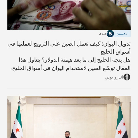
تعليق
صدى
تدويل اليوان: كيف تعمل الصين على الترويج لعملتها في
أسواق الخليج
هل يتجه الخليج إلى ما بعد هيمنة الدولار؟ يتناول هذا
المقال توسّع الصين لاستخدام اليوان في أسواق الخليج،
وما الذي يعنيه ذلك لمستقبل النظام المالي الإقليمي،
أندرو بوني
ولماذا تبدو مسألة فك الارتباط بالدولار أكثر تعقيدًا مما
توحي به العناوين.