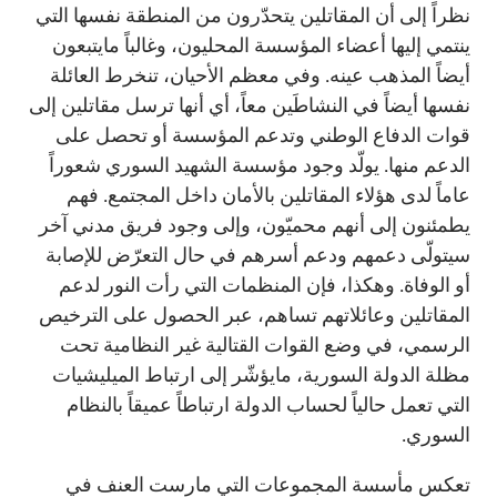
نظراً إلى أن المقاتلين يتحدّرون من المنطقة نفسها التي
ينتمي إليها أعضاء المؤسسة المحليون، وغالباً مايتبعون
أيضاً المذهب عينه. وفي معظم الأحيان، تنخرط العائلة
نفسها أيضاً في النشاطَين معاً، أي أنها ترسل مقاتلين إلى
قوات الدفاع الوطني وتدعم المؤسسة أو تحصل على
الدعم منها. يولّد وجود مؤسسة الشهيد السوري شعوراً
عاماً لدى هؤلاء المقاتلين بالأمان داخل المجتمع. فهم
يطمئنون إلى أنهم محميّون، وإلى وجود فريق مدني آخر
سيتولّى دعمهم ودعم أسرهم في حال التعرّض للإصابة
أو الوفاة. وهكذا، فإن المنظمات التي رأت النور لدعم
المقاتلين وعائلاتهم تساهم، عبر الحصول على الترخيص
الرسمي، في وضع القوات القتالية غير النظامية تحت
مظلة الدولة السورية، مايؤشّر إلى ارتباط الميليشيات
التي تعمل حالياً لحساب الدولة ارتباطاً عميقاً بالنظام
السوري.
تعكس مأسسة المجموعات التي مارست العنف في