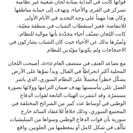
قواتها كانت في البداية بمثابة لجان شعبية غير نظامية
تتمركز في القرى والأحياء، وتهدف إلى حماية مناطقها.
وكان هذا مهماً على وجه التحديد في الأيام الأولى
للانتفاضة: فعبر استقطاب الشباب في منطقة معيّنة،
كانت اللجان تصنّف أحياء محدّدة بأنها موالية للنظام،
وتُميّزها بذلك عن الأحياء حيث كان الشباب يشاركون في
الاحتجاجات ولم يكونوا مؤيّدين للنظام.
مع تصاعد العنف في منتصف العام 2012، أصبحت اللجان
المحلية أكثر انخراطاً في القتال. وبدأ نموّها على الأرض
يشكّل خطراً محتملاً على النظام السوري، الذي باشر
العمل على مأسستها بهدف ضمان التزامها وولائها بصورة
مستمرّة. وقد انتشرت الهيئات التابعة لقوات الدفاع
الوطني في أوساط عدد كبير من الشرائح المختلفة في
المجتمع السوري، وذلك خلافاً للاعتقاد السائد خارج
سورية بأن قوات الدفاع الوطني وسواها من الميليشيات
تتألّف في شكل كامل أو بمعظمها من العلويين. واقع