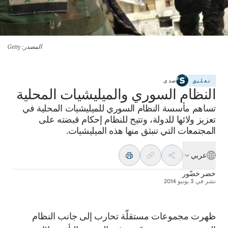
المصدر
: Getty
تعليق
صدى
النظام السوري والميليشيات المحلية
تساهم مأسسة النظام السوري للميليشيات المحلية في
تعزيز ولائها للدولة، وتتيح للنظام إحكام قبضته على
المجتمعات التي تنبثق منها هذه الميليشيات.
عربي
خضر خضّور
نشر في
3 يونيو 2014
ظهرت مجموعات مستقلّة تحارب إلى جانب النظام