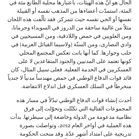
الحال هو أنّ هذه الهيئات، باعتبارها محلية الطابع مئة في
المئة، استمدّت أعضاءها من المذهب نفسه أو القبيلة
نفسها أو الحي نفسه حيث تتمركز. فقد تألّفت هذه اللجان
مثلاً من غالبية ساحقة من الدروز في السويداء وجرمانا،
ومن العلويين في حمص واللاذقية، ومن المسيحيين في
وادي النصارى، ومن السنّة (ولاسيما القبائل العربية) في
حلب وجوارها. كما أنها باتت تعكس المجتمع المحلي
كونها تعتمد على المدنيين والجنود المتقاعدين لا على
العسكريين في الخدمة الفعلية. فعلى سبيل المثال، كان
قائد قوات الدفاع الوطني في حمص مهندساً مدنياً لا جندياً
منخرطاً في السلك العسكري قبل اندلاع الانتفاضة.
أحدث إنشاء قوات الدفاع الوطني تبدّلاً في مسار هذه
المجموعات القتالية التي تكتّلت وتحوّلت إلى فرق
نظامية مدعومة من الدولة وخاضعة إلى سيطرتها. بدأت
هذه العملية في أواخر العام 2012، وتواصلت بصورة
تدريجية على امتداد أشهر عدّة. وقد منحت الحكومة