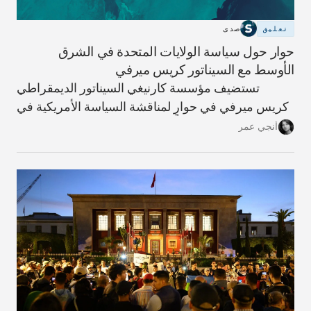
تعليق
صدى
حوار حول سياسة الولايات المتحدة في الشرق
الأوسط مع السيناتور كريس ميرفي
تستضيف مؤسسة كارنيغي السيناتور الديمقراطي
كريس ميرفي في حوارٍ لمناقشة السياسة الأمريكية في
الشرق الأوسط، محذرًا من أن الحرب على إيران خطأ
أنجي عمر
استراتيجي سيدفع المنطقة والعالم نحو مزيدٍ من
التصعيد.