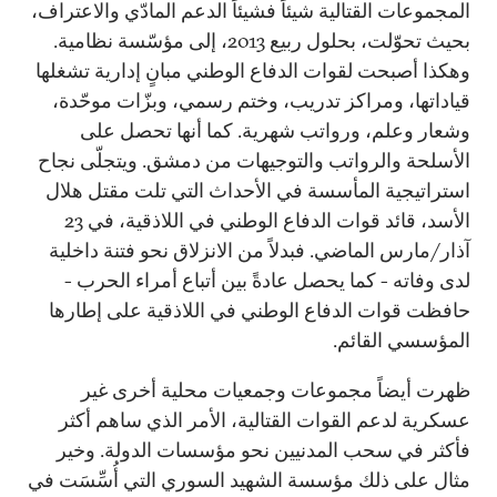
المجموعات القتالية شيئاً فشيئاً الدعم المادّي والاعتراف،
بحيث تحوّلت، بحلول ربيع 2013، إلى مؤسّسة نظامية.
وهكذا أصبحت لقوات الدفاع الوطني مبانٍ إدارية تشغلها
قياداتها، ومراكز تدريب، وختم رسمي، وبزّات موحّدة،
وشعار وعلم، ورواتب شهرية. كما أنها تحصل على
الأسلحة والرواتب والتوجيهات من دمشق. ويتجلّى نجاح
استراتيجية المأسسة في الأحداث التي تلت مقتل هلال
الأسد، قائد قوات الدفاع الوطني في اللاذقية، في 23
آذار/مارس الماضي. فبدلاً من الانزلاق نحو فتنة داخلية
لدى وفاته - كما يحصل عادةً بين أتباع أمراء الحرب -
حافظت قوات الدفاع الوطني في اللاذقية على إطارها
المؤسسي القائم.
ظهرت أيضاً مجموعات وجمعيات محلية أخرى غير
عسكرية لدعم القوات القتالية، الأمر الذي ساهم أكثر
فأكثر في سحب المدنيين نحو مؤسسات الدولة. وخير
مثال على ذلك مؤسسة الشهيد السوري التي أُسِّسَت في