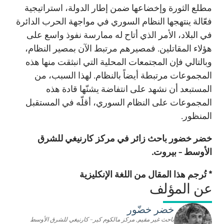
مطلع الثورة وإخضاعها ضمن إطار الدولة، استراتيجية
فعّالة ينتهجها النظام السوري في مواجهة الحرب الدائرة
في البلاد، الأمر الذي أتاح له ممارسة نفوذ واسع على
هؤلاء المقاتلين. فمصيرهم مرتبط الآن بمصير النظام،
وبالتالي فإن المجتمعات المحلية التي انبثقت منها هذه
المجموعات مرتبطة أيضاً بالنظام. لهذا السبب، من
المستبعد أن نشهد على انتفاضة يشنّها قادة هذه
المجموعات على النظام السوري، أقلّه في المستقبل
المنظور.
خضر خضور باحث زائر في مركز كارنيغي للشرق
الأوسط - بيروت.
* تُرجم هذا المقال من اللغة الإنكليزية
عن المؤلف
خضر خضّور
باحث غير مقيم, مركز مالكوم كير– كارنيغي للشرق الأوسط